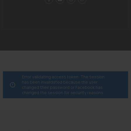
Error validating access token: The session
has been invalidated because the user
changed their password or Facebook has
changed the session for security reasons.