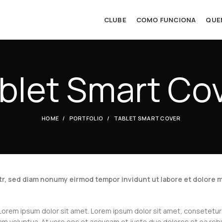
CLUBE
COMO FUNCIONA
QUE
blet Smart Co
HOME
PORTFOLIO
TABLET SMART COVER
tr, sed diam nonumy eirmod tempor invidunt ut labore et dolore m
 Lorem ipsum dolor sit amet. Lorem ipsum dolor sit amet, consetetu
iam voluptua. At vero eos et accusam et justo duo dolores et ea reb