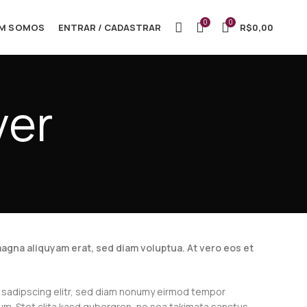
0
0
M SOMOS
ENTRAR / CADASTRAR
R$
0,00
ver
agna aliquyam erat, sed diam voluptua. At vero eos et
r sadipscing elitr, sed diam nonumy eirmod tempor
um. Stet clita kasd gubergren, no sea takimata sanctus