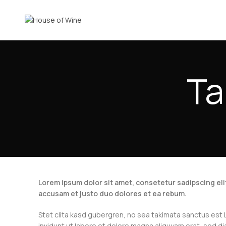
Ta
Lorem ipsum dolor sit amet, consetetur sadipscing eli
accusam et justo duo dolores et ea rebum.
Stet clita kasd gubergren, no sea takimata sanctus est
invidunt ut labore et dolore magna aliquyam erat, sed d