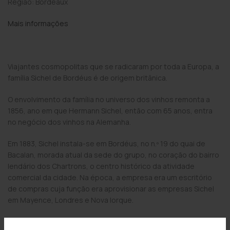
Região: Bordeaux
Mais informações
Viajantes cosmopolitas que se radicaram por toda a Europa, a
família Sichel de Bordéus é de origem britânica.
O envolvimento da família no universo dos vinhos remonta a
1856, ano em que Hermann Sichel, então com 65 anos, entra
no negócio dos vinhos na Alemanha.
Em 1883, Sichel instala-se em Bordéus, no n.º 19 do quai de
Bacalan, morada atual da sede do grupo, no coração do bairro
lendário dos Chartrons, o centro histórico da atividade
comercial da cidade. Na época, a empresa era um escritório
de compras cuja função era aprovisionar as empresas Sichel
em Mayence, Londres e Nova Iorque.
Em 1938, Allan Sichel, membro do ramo britânico da família,