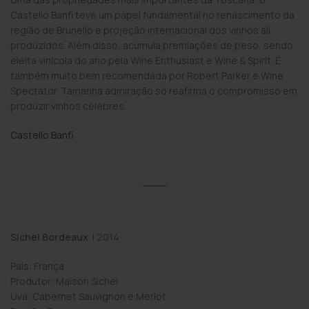
Castello Banfi teve um papel fundamental no renascimento da
região de Brunello e projeção internacional dos vinhos ali
produzidos. Além disso, acumula premiações de peso, sendo
eleita vinícola do ano pela Wine Enthusiast e Wine & Spirit. É
também muito bem recomendada por Robert Parker e Wine
Spectator. Tamanha admiração só reafirma o compromisso em
produzir vinhos célebres.
Castello Banfi
Sichel Bordeaux
| 2014
País: França
Produtor: Maison Sichel
Uva: Cabernet Sauvigno­n e Merlot­