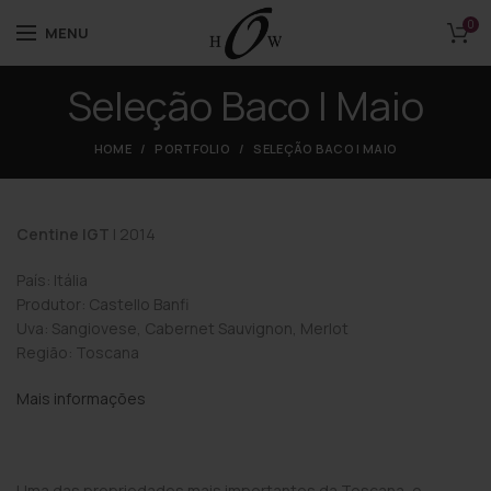
0
MENU
Seleção Baco | Maio
HOME
PORTFOLIO
SELEÇÃO BACO | MAIO
Centine IGT
| 2014
País: Itália
Produtor: Castello Banfi
Uva: Sangiovese, Cabernet Sauvignon, Merlot
Região: Toscana
Mais informações
Uma das propriedades mais importantes da Toscana, o