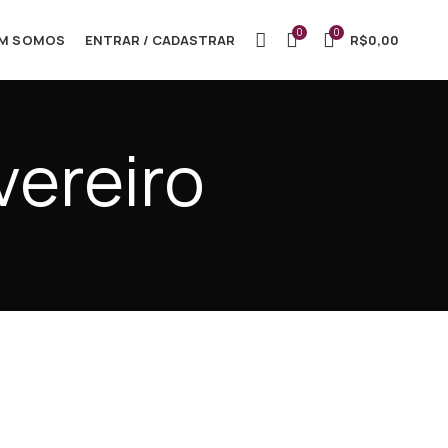
0
0
M SOMOS
ENTRAR / CADASTRAR
R$
0,00
vereiro