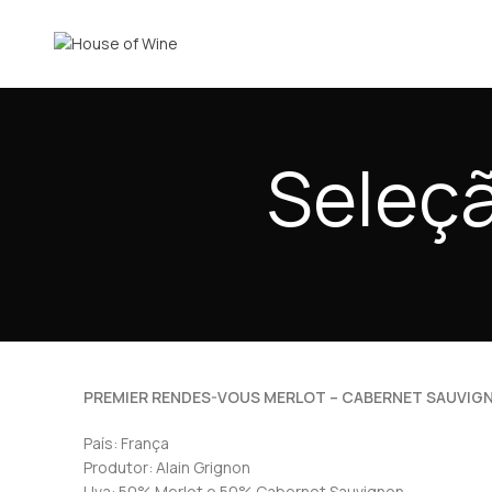
Seleçã
PREMIER RENDES-VOUS MERLOT – CABERNET SAUVI
País: França
Produtor: Alain Grignon
Uva: 50% Merlot e 50% Cabernet Sauvignon