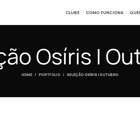
CLUBE
COMO FUNCIONA
QUE
ção Osíris | Ou
HOME
PORTFOLIO
SELEÇÃO OSÍRIS | OUTUBRO