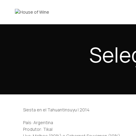
Sele
Siesta en el Tahuantinsuyu | 2014
País: Argentina
Produtor: Tikal
Uva: Malbec (90%) e Cabernet Sauvignon (10%)