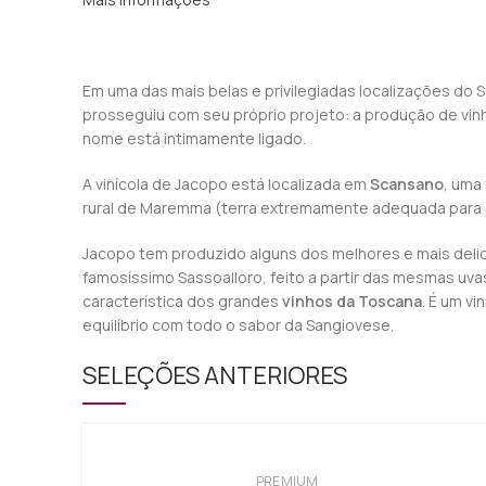
Em uma das mais belas e privilegiadas localizações do Su
prosseguiu com seu próprio projeto: a produção de vi
nome está intimamente ligado.
A vinícola de Jacopo está localizada em
Scansano
, uma
rural de Maremma (terra extremamente adequada para a p
Jacopo tem produzido alguns dos melhores e mais delici
famosíssimo Sassoalloro, feito a partir das mesmas uva
característica dos grandes
vinhos da Toscana
. É um v
equilíbrio com todo o sabor da Sangiovese.
SELEÇÕES ANTERIORES
PREMIUM