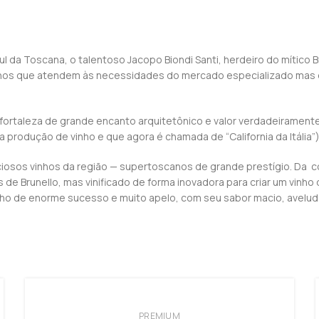
l da Toscana, o talentoso Jacopo Biondi Santi, herdeiro do mítico Br
nhos que atendem às necessidades do mercado especializado mas q
 fortaleza de grande encanto arquitetônico e valor verdadeiramen
rodução de vinho e que agora é chamada de “California da Itália”)
osos vinhos da região — supertoscanos de grande prestígio. Da col
s de Brunello, mas vinificado de forma inovadora para criar um vinh
inho de enorme sucesso e muito apelo, com seu sabor macio, avelud
PREMIUM