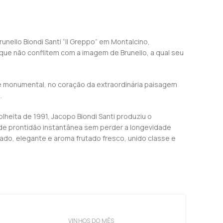
unello Biondi Santi “Il Greppo” em Montalcino,
ue não conflitem com a imagem de Brunello, a qual seu
te monumental, no coração da extraordinária paisagem
.
heita de 1991, Jacopo Biondi Santi produziu o
o de prontidão instantânea sem perder a longevidade
ado, elegante e aroma frutado fresco, unido classe e
VINHOS DO MÊS