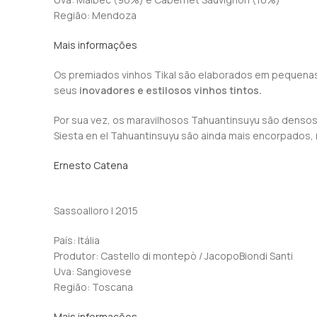
Região: Mendoza
Mais informações
Os premiados vinhos Tikal são elaborados em pequenas 
seus
inovadores e estilosos vinhos tintos.
Por sua vez, os maravilhosos Tahuantinsuyu são densos
Siesta en el Tahuantinsuyu são ainda mais encorpado
Ernesto Catena
Sassoalloro | 2015
País: Itália
Produtor: Castello di montepò / JacopoBiondi Santi
Uva: Sangiovese
Região: Toscana
Mais informações