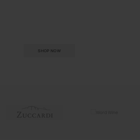
Phasellus a ac hac turpis accumsan erat a consectetur
lorem ultricies aliquam parturient molestie ut dui
vestibulum ullamcorper enim a phasellus. Hendrerit
laoreet in vel a et primis scelerisque iaculis.
SHOP NOW
VIEW MORE