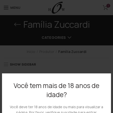
0
MENU
Família Zuccardi
CATEGORIES
Início
Produtor
Família Zuccardi
SHOW SIDEBAR
Você tem mais de 18 anos de
idade?
Você deve ter 18 anos de idade ou mais para visualizar a
página. Por favor, verifique sua idade para entrar.