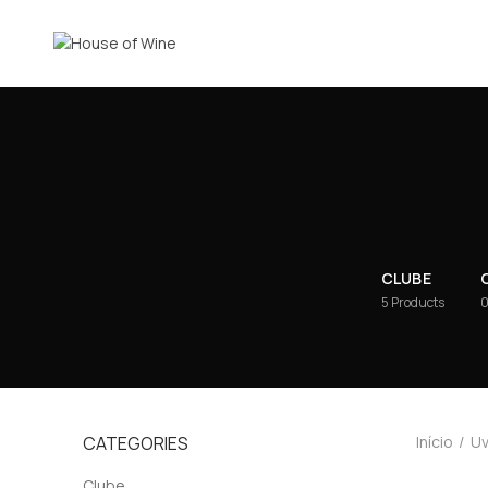
CLUBE
5
Products
CATEGORIES
Início
U
Clube