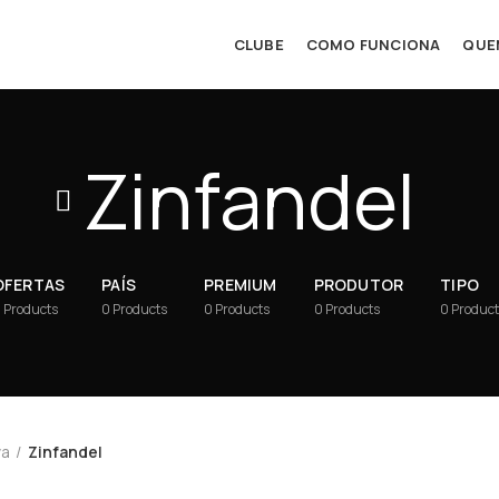
CLUBE
COMO FUNCIONA
QUE
Zinfandel
OFERTAS
PAÍS
PREMIUM
PRODUTOR
TIPO
0
Products
0
Products
0
Products
0
Products
0
Produc
va
Zinfandel