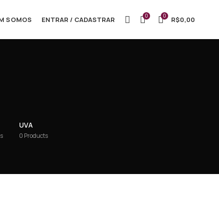
0
0
M SOMOS
ENTRAR / CADASTRAR
R$
0,00
UVA
ts
0
Products