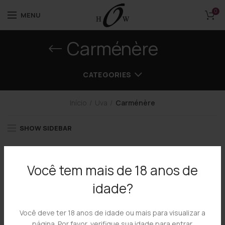
0
MENU
Carménère
CATEGORIES
Início
Uva
Carménère
SHOW SIDEBAR
Você tem mais de 18 anos de
idade?
Você deve ter 18 anos de idade ou mais para visualizar a
página. Por favor, verifique sua idade para entrar.